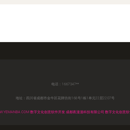
电话：1667347**
地址：四川省成都市金牛区花牌坊街168号1栋1单元22层2207号
W.YEMANBA.COM
数字文化创意软件开发
成都夜漫漫科技有限公司
数字文化创意软