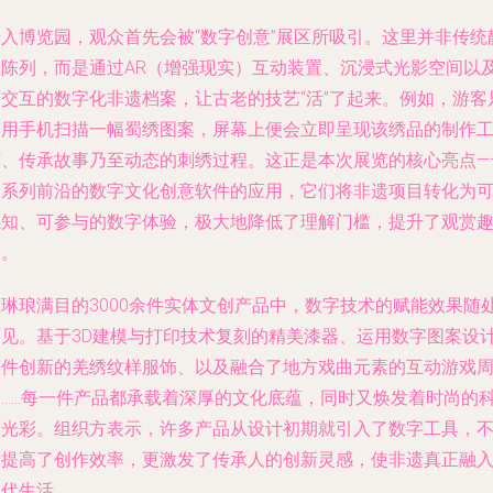
步入博览园，观众首先会被“数字创意”展区所吸引。这里并非传统
态陈列，而是通过AR（增强现实）互动装置、沉浸式光影空间以
可交互的数字化非遗档案，让古老的技艺“活”了起来。例如，游客
需用手机扫描一幅蜀绣图案，屏幕上便会立即呈现该绣品的制作
艺、传承故事乃至动态的刺绣过程。这正是本次展览的核心亮点—
一系列前沿的数字文化创意软件的应用，它们将非遗项目转化为
感知、可参与的数字体验，极大地降低了理解门槛，提升了观赏
味。
在琳琅满目的3000余件实体文创产品中，数字技术的赋能效果随
可见。基于3D建模与打印技术复刻的精美漆器、运用数字图案设
软件创新的羌绣纹样服饰、以及融合了地方戏曲元素的互动游戏
边……每一件产品都承载着深厚的文化底蕴，同时又焕发着时尚的
技光彩。组织方表示，许多产品从设计初期就引入了数字工具，
仅提高了创作效率，更激发了传承人的创新灵感，使非遗真正融
当代生活。